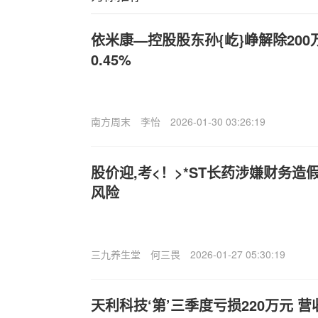
依米康—控股股东孙{屹}峥解除200
0.45%
南方周末
李怡
2026-01-30 03:26:19
股价迎,考<！>*ST长药涉嫌财务
风险
三九养生堂
何三畏
2026-01-27 05:30:19
天利科技‘第’三季度亏损220万元 营收