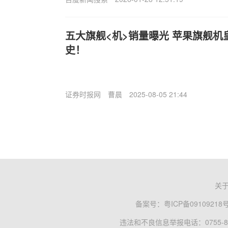
五大旗舰<机>销量曝光 苹果旗舰
史！
证券时报网
曹晨
2025-08-05 21:44
关
备案号：
粤ICP备09109218
违法和不良信息举报电话：0755-83