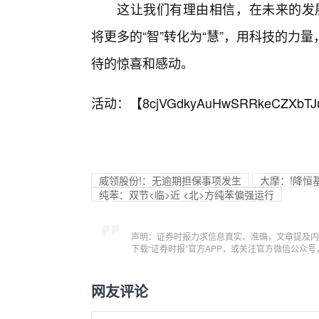
这让我们有理由相信，在未来的发展中
将更多的“智”转化为“慧”，用科技的
待的惊喜和感动。
活动：【
8cjVGdkyAuHwSRRkeCZXbTJ
威领股份!：无逾期担保事项发生
大摩：!降恒
纯苯：双节<临>近 <北>方纯苯偏强运行
声明：证券时报力求信息真实、准确，文章提及内
下载“证券时报”官方APP，或关注官方微信公众
网友评论